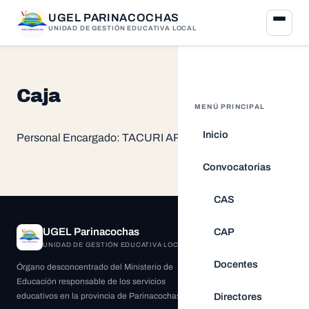
UGEL PARINACOCHAS
UNIDAD DE GESTIÓN EDUCATIVA LOCAL
Caja
MENÚ PRINCIPAL
Inicio
Personal Encargado: TACURI ARANGO, María Elena
Convocatorias
CAS
CAP
UGEL Parinacochas
UNIDAD DE GESTIÓN EDUCATIVA LOCAL
Docentes
Órgano desconcentrado del Ministerio de
Educación responsable de los servicios
educativos en la provincia de Parinacochas.
Directores