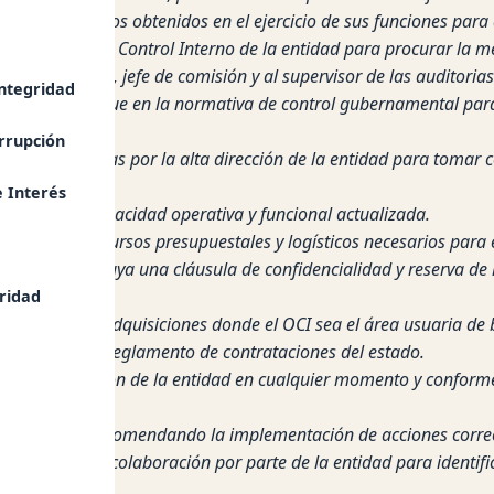
y los resultados obtenidos en el ejercicio de sus funciones para 
l sistema de Control Interno de la entidad para procurar la mej
tor encargado, jefe de comisión y al supervisor de las auditorias 
ntegridad
ontrol se enmarque en la normativa de control gubernamental para
rrupción
ones convocadas por la alta dirección de la entidad para tomar c
 Interés
mantener la capacidad operativa y funcional actualizada.
ersonal, los recursos presupuestales y logísticos necesarios para
de OCI, se incluya una cláusula de confidencialidad y reserva de 
ridad
tratación y adquisiciones donde el OCI sea el área usuaria de bi
rtículo 29 del reglamento de contrataciones del estado.
s y documentación de la entidad en cualquier momento y conform
erior.
nes Educativas recomendando la implementación de acciones correc
a y falta de colaboración por parte de la entidad para identific