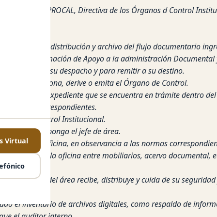
° 007-2015-CG/PROCAL, Directiva de los Órganos d Control Insti
, clasificación, distribución y archivo del flujo documentario ing
sistema de información de Apoyo a la administración Documental 
 control para su despacho y para remitir a su destino.
que se recepciona, derive o emita el Órgano de Control.
situación de su expediente que se encuentra en trámite dentro del
las normas correspondientes.
oficina de Control Institucional.
critas que disponga el jefe de área.
 Virtual
 archivo de la oficina, en observancia a las normas correspondien
e los bienes de la oficina entre mobiliarios, acervo documental
efónico
a el personal del área recibe, distribuye y cuida de su seguridad 
ucional
o el inventario de archivos digitales, como respaldo de inform
ue el auditor interno.