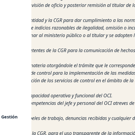
 CGR para su revisión de oficio y posterior remisión al titular de
 CGR.
l titular de la entidad y la CGR para dar cumplimiento a las nor
tidad se advierte indicios razonables de ilegalidad, omisión o i
os, para informar al ministerio público o al titular y se adopten
 orgánicas competentes de la CGR para la comunicación de hechos 
ntadas sobre la materia otorgándole el trámite que le corresponde
 de informes de control para la implementación de las medidas co
ara la realización de los servicios de control en el ámbito de la
acuerdo a la capacidad operativa y funcional del OCI.
sarrollo de competencias del jefe y personal del OCI atreves de 
 Gestión
mentación, papeles de trabajo, denuncias recibidas y cualquier d
informáticos en la CGR, para el uso transparente de la informaci