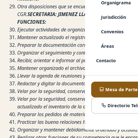
Organigrama
Otra disposiciones que se encuentran en la Directiva N
CGR.
SECRETARIA: JIMENEZ LLAMAOCA, Judith
Jurisdicción
FUNCIONES:
Ejecutar actividades de organización, recepción, registro
Convenios
Mantener actualizado el registro de expedientes en el 
Preparar la documentación correspondiente al órgano de
Áreas
Organizar el seguimiento y control de la documentación 
Recibir, orientar e informar al público usuario sobre la 
Contacto
Mantener organizado el archivo del área, de acuerdo a 
Llevar la agenda de reuniones y de trabajo del jefe de la 
Redactar y digitar la documentación y comunicaciones es
Mesa de Partes
Velar por la seguridad, conservación y actualización del
Velar por la seguridad, conservación y mantenimiento d
Directorio Tel
actualizado el inventario de la oficina.
Preparar los pedidos de materiales y útiles de oficina par
Practicar las buena relaciones humanas e imagen instit
Organizar y mantener debidamente ordenado y actualizad
Realizar otras funciones de su competencia que le encarg