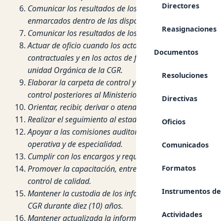
Directores
Comunicar los resultados de los servicios de control a la
enmarcados dentro de las disposiciones emitidas por la
Reasignaciones
Comunicar los resultados de los servicios relacionados a
Actuar de oficio cuando los actos y operaciones de la en
Documentos
contractuales y en los actos de falsificación de document
unidad Orgánica de la CGR.
Resoluciones
Elaborar la carpeta de control y remitir a las unidades
control posteriores al Ministerio Publico.
Directivas
Orientar, recibir, derivar o atender las denuncias prese
Realizar el seguimiento al estado de las recomendaciones
Oficios
Apoyar a las comisiones auditoras que designen la CGR, p
operativa y de especialidad.
Comunicados
Cumplir con los encargos y requerimientos de la CGR de 
Promover la capacitación, entrenamiento profesional y de
Formatos
control de calidad.
Instrumentos de
Mantener la custodia de los informes de auditoría, docu
CGR durante diez (10) años.
Actividades
Mantener actualizada la información en los aplicativos 