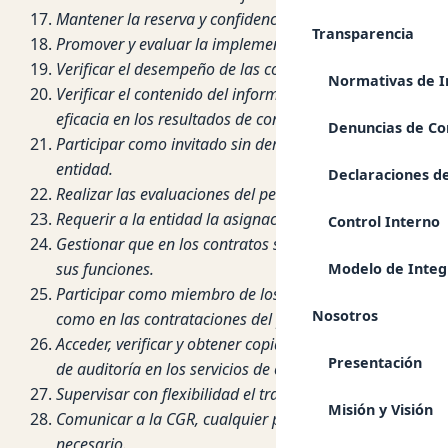
Mantener la reserva y confidencialidad de la información 
Transparencia
Promover y evaluar la implementación y mantenimiento de
Verificar el desempeño de las comisiones auditoras, audi
Normativas de I
Verificar el contenido del informe de los servicios de c
eficacia en los resultados de control gubernamental.
Denuncias de Co
Participar como invitado sin derecho a voto en las reuni
entidad.
Declaraciones de
Realizar las evaluaciones del personal a su cargo para 
Requerir a la entidad la asignación o contratación del p
Control Interno
Gestionar que en los contratos suscritos por el personal 
sus funciones.
Modelo de Integ
Participar como miembro de los comités especiales de con
Nosotros
como en las contrataciones del personal de acuerdo al a
Acceder, verificar y obtener copias de las informacione
Presentación
de auditoría en los servicios de control simultáneo y post
Supervisar con flexibilidad el trabajo de las Institucio
Misión y Visión
Comunicar a la CGR, cualquier perturbación a su autonomí
necesario.