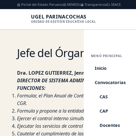
Portal del Estado Peruano
MINEDU
Transparencia
SEACE
UGEL PARINACOCHAS
UNIDAD DE GESTIÓN EDUCATIVA LOCAL
Jefe del Órgano de Contr
MENÚ PRINCIPAL
Inicio
Dra. LOPEZ GUTIERREZ, Jennifer Paola
DIRECTOR DE SISTEMA ADMINISTRATIVO II:
Convocatorias
FUNCIONES:
Formular, el Plan Anual de Control, en coordinación con
CAS
CGR.
Formula y propone a la entidad, el presupuesto anual d
CAP
Ejercer el control interno simultáneo y posterior de ac
Docentes
Ejecutar los servicios de control relacionado, con sujec
Cautelar el cumplimiento de las Normas de control, en l