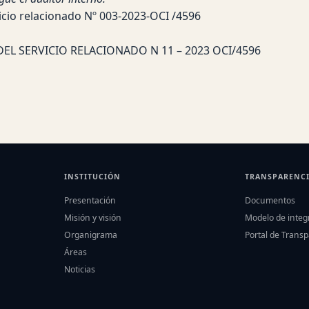
icio relacionado Nº 003-2023-OCI /4596
DEL SERVICIO RELACIONADO N 11 – 2023 OCI/4596
INSTITUCIÓN
TRANSPARENC
Presentación
Documentos
Misión y visión
Modelo de integ
Organigrama
Portal de Trans
Áreas
Noticias