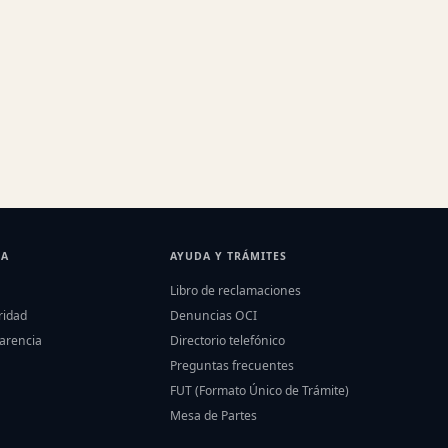
IA
AYUDA Y TRÁMITES
Libro de reclamaciones
ridad
Denuncias OCI
parencia
Directorio telefónico
Preguntas frecuentes
FUT (Formato Único de Trámite)
Mesa de Partes