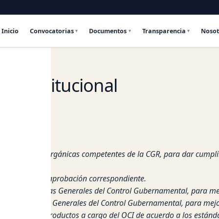
Inicio
Convocatorias
Documentos
Transparencia
Nosot
ol Institucional
 las unidades Orgánicas competentes de la CGR, para dar cumpli
el OCI para su aprobación correspondiente.
uerdo a las normas Generales del Control Gubernamental, para mej
ión a las Normas Generales del Control Gubernamental, para mejor
os procesos y productos a cargo del OCI de acuerdo a los estánd