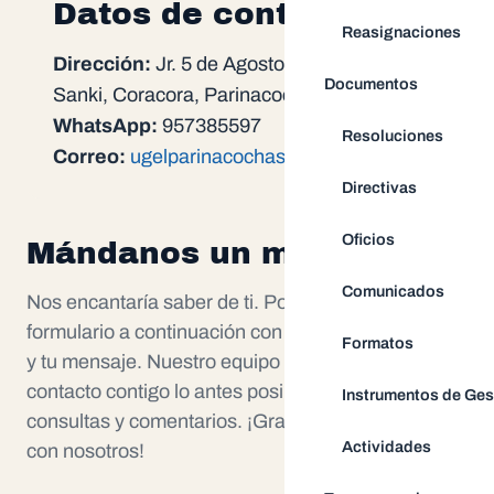
Datos de contacto
Reasignaciones
Dirección:
Jr. 5 de Agosto - Barrio Sanki
Documentos
Sanki, Coracora, Parinacochas - Ayacucho
WhatsApp:
957385597
Resoluciones
Correo:
ugelparinacochas@hotmail.com
Directivas
Oficios
Mándanos un mensaje
Comunicados
Nos encantaría saber de ti. Por favor, completa el
formulario a continuación con tus datos personales
Formatos
y tu mensaje. Nuestro equipo se pondrá en
contacto contigo lo antes posible para atender tus
Instrumentos de Ges
consultas y comentarios. ¡Gracias por comunicarte
Actividades
con nosotros!