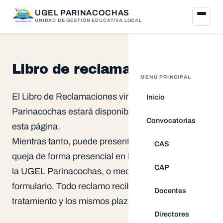
UGEL PARINACOCHAS
UNIDAD DE GESTIÓN EDUCATIVA LOCAL
Libro de reclamaciones
MENÚ PRINCIPAL
El Libro de Reclamaciones virtual de la UGEL
Inicio
Parinacochas estará disponible próximamente en
Convocatorias
esta página.
Mientras tanto, puede presentar su reclamo o
CAS
queja de forma presencial en la Mesa de Partes de
CAP
la UGEL Parinacochas, o mediante el siguiente
formulario. Todo reclamo recibe el mismo
Docentes
tratamiento y los mismos plazos de respuesta.
Directores