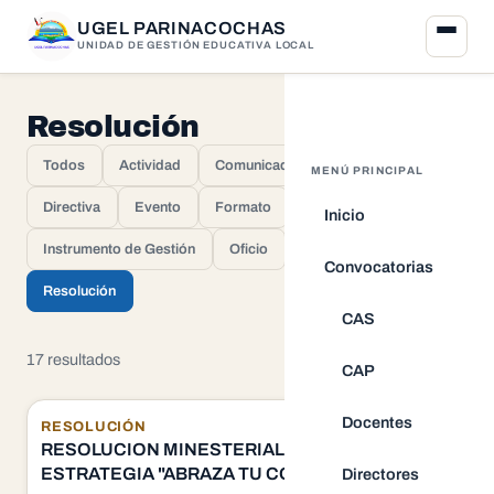
UGEL PARINACOCHAS
UNIDAD DE GESTIÓN EDUCATIVA LOCAL
Resolución
Todos
Actividad
Comunicado
Convenio
MENÚ PRINCIPAL
Directiva
Evento
Formato
Inicio
Instrumento de Gestión
Oficio
Proceso
Convocatorias
Resolución
CAS
17 resultados
CAP
Docentes
RESOLUCIÓN
RESOLUCION MINESTERIAL_085-2025-MINEDU
ESTRATEGIA "ABRAZA TU COLE"
Directores