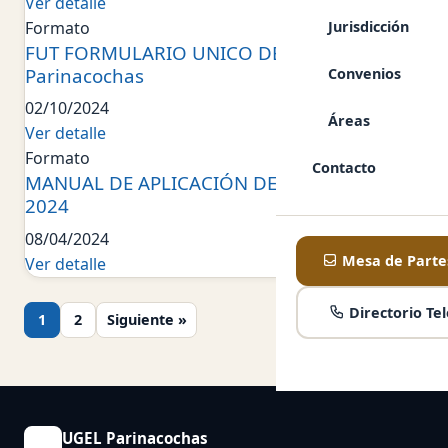
Ver detalle
Jurisdicción
Formato
FUT FORMULARIO UNICO DE TRAMITE UGEL
Parinacochas
Convenios
02/10/2024
Áreas
Ver detalle
Formato
Contacto
MANUAL DE APLICACIÓN DE LAS RÚBRICAS
2024
08/04/2024
Mesa de Partes
Ver detalle
Paginación de entradas
Directorio Tel
1
2
Siguiente »
UGEL Parinacochas