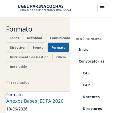
UGEL PARINACOCHAS
UNIDAD DE GESTIÓN EDUCATIVA LOCAL
Formato
Todos
Actividad
Comunicado
Convenio
MENÚ PRINCIPAL
Directiva
Evento
Formato
Inicio
Instrumento de Gestión
Oficio
Proceso
Convocatorias
Resolución
CAS
11 resultados
CAP
Formato
Docentes
Anexos Bases JEDPA 2026
Directores
10/06/2026