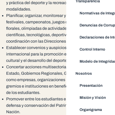
Transparencia
y práctica del deporte y la recreación en sus diferentes
modalidades.
Normativas de Integ
Planificar, organizar, monitorear y evaluar concursos,
festivales, campeonatos, juegos deportivos, juegos
Denuncias de Corru
florales, olimpiadas de actividades culturales, artísticas,
científicas, tecnológicas, deportivas y recreativas en
Declaraciones de Int
coordinación con las Direcciones pertinentes.
Establecer convenios y auspicios a nivel nacional e
Control Interno
internacional para la promoción escolar, la gestión
cultural y el desarrollo del deporte.
Modelo de Integrida
Concertar acciones multisectoriales con organismos del
Estado, Gobiernos Regionales, Gobiernos Locales, así
Nosotros
como empresas, organizaciones no gubernamentales,
Presentación
gremios e instituciones en beneficio de las actividades
de los estudiantes.
Misión y Visión
Promover entre los estudiantes el conocimiento,
defensa y conservación del Patrimonio Cultural de la
Organigrama
Nación.