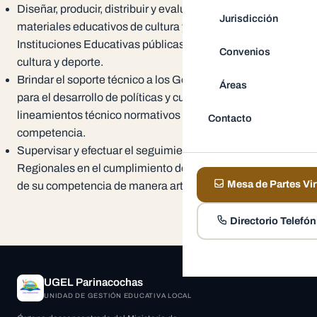
Diseñar, producir, distribuir y evaluar el uso de los
Jurisdicción
materiales educativos de cultura y deporte a las
Instituciones Educativas públicas y organizaciones de
Convenios
cultura y deporte.
Brindar el soporte técnico a los Gobiernos Regionales
Áreas
para el desarrollo de políticas y cumplimiento de
lineamientos técnico normativos materia de su
Contacto
competencia.
Supervisar y efectuar el seguimiento a los Gobiernos
Regionales en el cumplimiento de las acciones materia
Mesa de Partes Vir
de su competencia de manera articulada.
Directorio Telefón
UGEL Parinacochas
UNIDAD DE GESTIÓN EDUCATIVA LOCAL