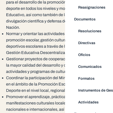
para el desarrollo de la promoción escolar, la cultura y el
Reasignaciones
deporte en todos los niveles y modalidades del Sistema
Educativo, así como también de la promoción de la
Documentos
divulgación científica y defensa del Patrimonio de la
Nación.
Resoluciones
Normar y orientar las actividades y programas de
promoción escolar, gestión cultural y sistemas
Directivas
deportivos escolares a través de las Instancias de
Gestión Educativa Descentralizada.
Oficios
Gestionar proyectos de cooperación internacional para
la mayor calidad del desarrollo y consolidación de las
Comunicados
actividades y programas de cultura y deporte escolar.
Coordinar la participación del Ministerio de Educación
Formatos
en el ámbito de la Promoción Escolar, la Cultura y el
Instrumentos de Ges
Deporte en el nivel local, regional y nacional.
Promover el aprendizaje, práctica e identificación con las
Actividades
manifestaciones culturales locales, regionales,
nacionales e internacionales, así como el conocimiento