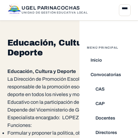
UGEL PARINACOCHAS
UNIDAD DE GESTIÓN EDUCATIVA LOCAL
Educación, Cultura y
MENÚ PRINCIPAL
Deporte
Inicio
Educación, Cultura y Deporte
Convocatorias
La Dirección de Promoción Escolar, Cultura y Deporte es
responsable de la promoción escolar, la cultura y el
CAS
deporte en todos los niveles y modalidades del Sistema
Educativo con la participación de la sociedad civil.
CAP
Depende del Viceministerio de Gestión Pedagógica.
Especialista encargado: LOPEZ ROQUE
Juana Luisa
Docentes
Funciones:
Directores
Formular y proponer la política, objetivos y estrategias