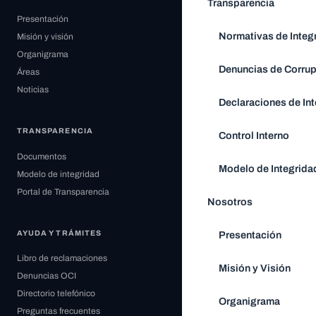
Transparencia
Presentación
Normativas de Integ
Misión y visión
Organigrama
Denuncias de Corru
Áreas
Noticias
Declaraciones de Int
TRANSPARENCIA
Control Interno
Documentos
Modelo de Integrida
Modelo de integridad
Portal de Transparencia
Nosotros
Presentación
AYUDA Y TRÁMITES
Libro de reclamaciones
Misión y Visión
Denuncias OCI
Directorio telefónico
Organigrama
Preguntas frecuentes