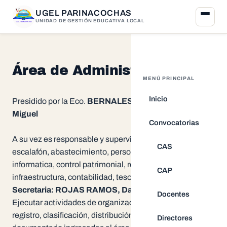
UGEL PARINACOCHAS
UNIDAD DE GESTIÓN EDUCATIVA LOCAL
Área de Administración
MENÚ PRINCIPAL
Inicio
Presidido por la Eco.
BERNALES COTAQUISPE, Juan
Miguel
Convocatorias
A su vez es responsable y supervisión de las areas de
CAS
escalafón, abastecimiento, personal, almacén,
informatica, control patrimonial, remuneraciones,
CAP
infraestructura, contabilidad, tesorería y caja.
Secretaria: ROJAS RAMOS, Daisy Noemi
Docentes
Ejecutar actividades de organización, recepción,
registro, clasificación, distribución y archivo del flujo
Directores