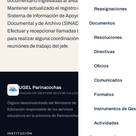
documentario ingresadas al área.
Mantener actualizado el registro de expedientes en el
Reasignaciones
Sistema de Información de Apoyo a la Administración
Documentos
Documental y de Archivo (SINAD).
Efectuar y recepcionar llamadas telefónicas oficiales
Resoluciones
para realizar alguna coordinación, concertar citas y
reuniones de trabajo del jefe.
Directivas
Oficios
Comunicados
UGEL Parinacochas
UNIDAD DE GESTIÓN EDUCATIVA LOCAL
Formatos
Órgano desconcentrado del Ministerio de
Instrumentos de Ges
Educación responsable de los servicios
educativos en la provincia de Parinacochas.
Actividades
INSTITUCIÓN