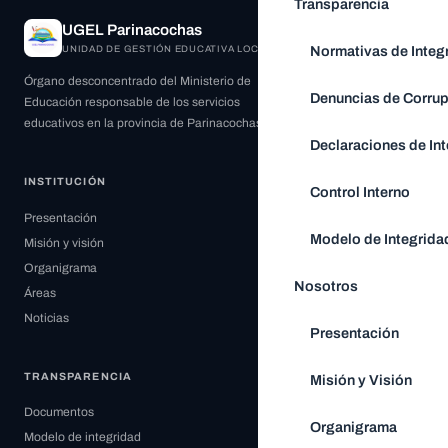
Transparencia
UGEL Parinacochas
Normativas de Integ
UNIDAD DE GESTIÓN EDUCATIVA LOCAL
Órgano desconcentrado del Ministerio de
Denuncias de Corru
Educación responsable de los servicios
educativos en la provincia de Parinacochas.
Declaraciones de Int
INSTITUCIÓN
Control Interno
Presentación
Modelo de Integrida
Misión y visión
Organigrama
Nosotros
Áreas
Noticias
Presentación
TRANSPARENCIA
Misión y Visión
Documentos
Organigrama
Modelo de integridad