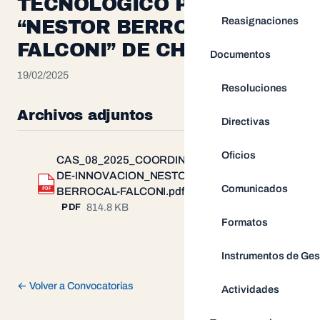
TECNOLOGICO PARA LA I.E.
Reasignaciones
“NESTOR BERROCAL
FALCONI” DE CHUMPI
Documentos
19/02/2025
Resoluciones
Archivos adjuntos
Directivas
Oficios
CAS_08_2025_COORDINADOR-
DE-INNOVACION_NESTOR-
Descargar
Comunicados
PDF
BERROCAL-FALCONI.pdf
814.8 KB
PDF
Formatos
Instrumentos de Ges
← Volver a Convocatorias
Actividades