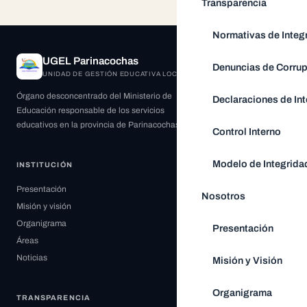
Transparencia
Normativas de Integ
UGEL Parinacochas
Denuncias de Corru
UNIDAD DE GESTIÓN EDUCATIVA LOCAL
Órgano desconcentrado del Ministerio de
Declaraciones de Int
Educación responsable de los servicios
educativos en la provincia de Parinacochas.
Control Interno
Modelo de Integrida
INSTITUCIÓN
Presentación
Nosotros
Misión y visión
Organigrama
Presentación
Áreas
Noticias
Misión y Visión
Organigrama
TRANSPARENCIA