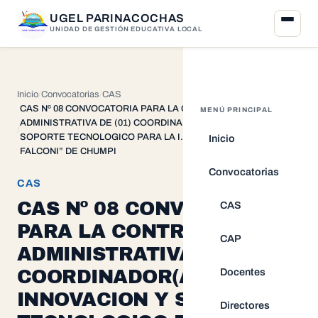
UGEL PARINACOCHAS
UNIDAD DE GESTIÓN EDUCATIVA LOCAL
Inicio
Convocatorias
CAS
CAS Nº 08 CONVOCATORIA PARA LA CONTRATACION
MENÚ PRINCIPAL
ADMINISTRATIVA DE (01) COORDINADOR(A) DE INNOVACION Y
SOPORTE TECNOLOGICO PARA LA I.E. “NESTOR BERROCAL
Inicio
FALCONI” DE CHUMPI
Convocatorias
CAS
CAS Nº 08 CONVOCATORIA
CAS
PARA LA CONTRATACION
CAP
ADMINISTRATIVA DE (01)
Docentes
COORDINADOR(A) DE
INNOVACION Y SOPORTE
Directores