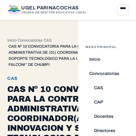
UGEL PARINACOCHAS
UNIDAD DE GESTIÓN EDUCATIVA LOCAL
Inicio
Convocatorias
CAS
CAS Nº 10 CONVOCATORIA PARA LA CONTRATACION
MENÚ PRINCIPAL
ADMINISTRATIVA DE (01) COORDINADOR(A) DE INNOVACION Y
SOPORTE TECNOLOGICO PARA LA I.E. “NESTOR BERROCAL
Inicio
FALCONI” DE CHUMPI
Convocatorias
CAS
CAS Nº 10 CONVOCATORIA
CAS
PARA LA CONTRATACION
CAP
ADMINISTRATIVA DE (01)
Docentes
COORDINADOR(A) DE
INNOVACION Y SOPORTE
Directores