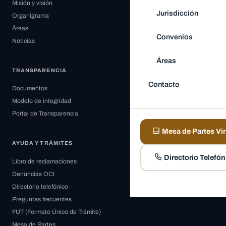
Misión y visión
Jurisdicción
Organigrama
Áreas
Convenios
Noticias
Áreas
TRANSPARENCIA
Contacto
Documentos
Modelo de integridad
Portal de Transparencia
Mesa de Partes Vir
AYUDA Y TRÁMITES
Directorio Telefón
Libro de reclamaciones
Denuncias OCI
Directorio telefónico
Preguntas frecuentes
FUT (Formato Único de Trámite)
Mesa de Partes