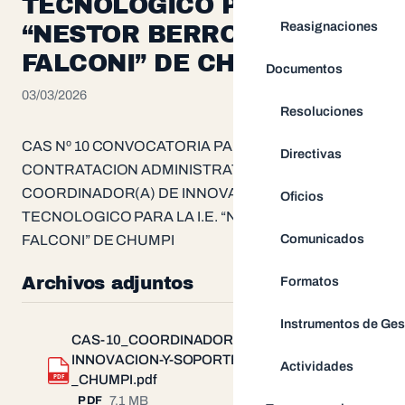
TECNOLOGICO PARA LA I.E.
Reasignaciones
“NESTOR BERROCAL
FALCONI” DE CHUMPI
Documentos
03/03/2026
Resoluciones
CAS Nº 10 CONVOCATORIA PARA LA
Directivas
CONTRATACION ADMINISTRATIVA DE (01)
COORDINADOR(A) DE INNOVACION Y SOPORTE
Oficios
TECNOLOGICO PARA LA I.E. “NESTOR BERROCAL
Comunicados
FALCONI” DE CHUMPI
Archivos adjuntos
Formatos
Instrumentos de Ges
CAS-10_COORDINADOR-DE-
INNOVACION-Y-SOPORTE-
Actividades
Descargar
PDF
_CHUMPI.pdf
7.1 MB
PDF