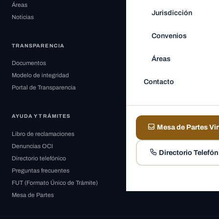
Áreas
Jurisdicción
Noticias
Convenios
TRANSPARENCIA
Áreas
Documentos
Modelo de integridad
Contacto
Portal de Transparencia
AYUDA Y TRÁMITES
Mesa de Partes Vir
Libro de reclamaciones
Denuncias OCI
Directorio Telefón
Directorio telefónico
Preguntas frecuentes
FUT (Formato Único de Trámite)
Mesa de Partes