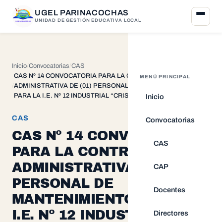
UGEL PARINACOCHAS
UNIDAD DE GESTIÓN EDUCATIVA LOCAL
Inicio
Convocatorias
CAS
CAS Nº 14 CONVOCATORIA PARA LA CONTRATACION
MENÚ PRINCIPAL
ADMINISTRATIVA DE (01) PERSONAL DE MANTENIMIENTO
PARA LA I.E. Nº 12 INDUSTRIAL “CRISTO REY” DE CORACORA
Inicio
CAS
Convocatorias
CAS Nº 14 CONVOCATORIA
CAS
PARA LA CONTRATACION
ADMINISTRATIVA DE (01)
CAP
PERSONAL DE
Docentes
MANTENIMIENTO PARA LA
I.E. Nº 12 INDUSTRIAL
Directores