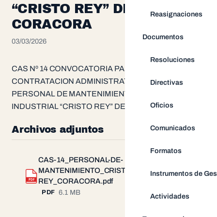
“CRISTO REY” DE
Reasignaciones
CORACORA
Documentos
03/03/2026
Resoluciones
CAS Nº 14 CONVOCATORIA PARA LA
CONTRATACION ADMINISTRATIVA DE (01)
Directivas
PERSONAL DE MANTENIMIENTO PARA LA I.E. Nº 12
Oficios
INDUSTRIAL “CRISTO REY” DE CORACORA
Comunicados
Archivos adjuntos
Formatos
CAS-14_PERSONAL-DE-
MANTENIMIENTO_CRISTO-
Instrumentos de Ges
Descargar
PDF
REY_CORACORA.pdf
6.1 MB
PDF
Actividades