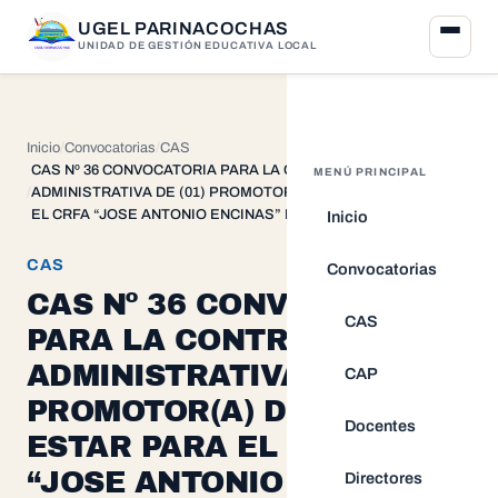
UGEL PARINACOCHAS
UNIDAD DE GESTIÓN EDUCATIVA LOCAL
Inicio
Convocatorias
CAS
CAS Nº 36 CONVOCATORIA PARA LA CONTRATACION
MENÚ PRINCIPAL
ADMINISTRATIVA DE (01) PROMOTOR(A) DE BIEN ESTAR PARA
EL CRFA “JOSE ANTONIO ENCINAS” DE HUANACCMARCA
Inicio
CAS
Convocatorias
CAS Nº 36 CONVOCATORIA
CAS
PARA LA CONTRATACION
ADMINISTRATIVA DE (01)
CAP
PROMOTOR(A) DE BIEN
Docentes
ESTAR PARA EL CRFA
“JOSE ANTONIO ENCINAS”
Directores