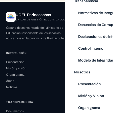
Transparencia
Normativas de Integ
UGEL Parinacochas
UNIDAD DE GESTIÓN EDUCATIVA LOCAL
Denuncias de Corru
Órgano desconcentrado del Ministerio de
Educación responsable de los servicios
Declaraciones de Int
educativos en la provincia de Parinacochas.
Control Interno
INSTITUCIÓN
Modelo de Integrida
Presentación
Misión y visión
Nosotros
Organigrama
Áreas
Presentación
Noticias
Misión y Visión
TRANSPARENCIA
Organigrama
Documentos