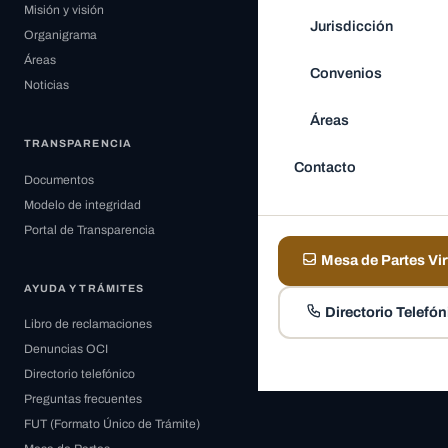
Misión y visión
Jurisdicción
Organigrama
Áreas
Convenios
Noticias
Áreas
TRANSPARENCIA
Contacto
Documentos
Modelo de integridad
Portal de Transparencia
Mesa de Partes Vir
AYUDA Y TRÁMITES
Directorio Telefón
Libro de reclamaciones
Denuncias OCI
Directorio telefónico
Preguntas frecuentes
FUT (Formato Único de Trámite)