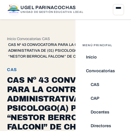
UGEL PARINACOCHAS
UNIDAD DE GESTIÓN EDUCATIVA LOCAL
Inicio
Convocatorias
CAS
CAS Nº 43 CONVOCATORIA PARA LA CONTRATACION
MENÚ PRINCIPAL
ADMINISTRATIVA DE (01) PSICOLOGO(A) PARA LA I.E.
“NESTOR BERROCAL FALCONI” DE CHUMPI
Inicio
CAS
Convocatorias
CAS Nº 43 CONVOCATORIA
CAS
PARA LA CONTRATACION
ADMINISTRATIVA DE (01)
CAP
PSICOLOGO(A) PARA LA I.E.
Docentes
“NESTOR BERROCAL
FALCONI” DE CHUMPI
Directores