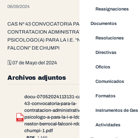
06/09/2024
Reasignaciones
Documentos
CAS Nº 43 CONVOCATORIA PARA LA
CONTRATACION ADMINISTRATIVA DE (01)
Resoluciones
PSICOLOGO(A) PARA LA I.E. “NESTOR BERROCAL
FALCONI” DE CHUMPI
Directivas
🗓 07 de Mayo del 2024
Oficios
Archivos adjuntos
Comunicados
Formatos
docu-07052024113131-cas-n-ordm-
43-convocatoria-para-la-
Instrumentos de Ges
contratacion-administrativa-de-01-
psicologo-a-para-la-i-e-ldquo-
Descargar
PDF
nestor-berrocal-falconi-rdquo-de-
Actividades
chumpi-1.pdf
1 MB
PDF