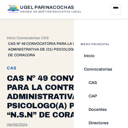
UGEL PARINACOCHAS
UNIDAD DE GESTIÓN EDUCATIVA LOCAL
Inicio
Convocatorias
CAS
CAS Nº 49 CONVOCATORIA PARA LA CONTRATACION
MENÚ PRINCIPAL
ADMINISTRATIVA DE (01) PSICOLOGO(A) PARA LA I.E. “N.S.N”
DE CORACORA
Inicio
CAS
Convocatorias
CAS Nº 49 CONVOCATORIA
CAS
PARA LA CONTRATACION
ADMINISTRATIVA DE (01)
CAP
PSICOLOGO(A) PARA LA I.E.
Docentes
“N.S.N” DE CORACORA
Directores
06/09/2024