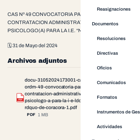
Reasignaciones
CAS Nº 49 CONVOCATORIA PARA LA
CONTRATACION ADMINISTRATIVA DE (01)
Documentos
PSICOLOGO(A) PARA LA I.E. “N.S.N” DE CORACORA
Resoluciones
🗓 31 de Mayo del 2024
Directivas
Archivos adjuntos
Oficios
docu-31052024173001-cas-n-
Comunicados
ordm-49-convocatoria-para-la-
contratacion-administrativa-de-01-
Formatos
Descargar
PDF
psicologo-a-para-la-i-e-ldquo-n-s-n-
rdquo-de-coracora-1.pdf
Instrumentos de Ges
1 MB
PDF
Actividades