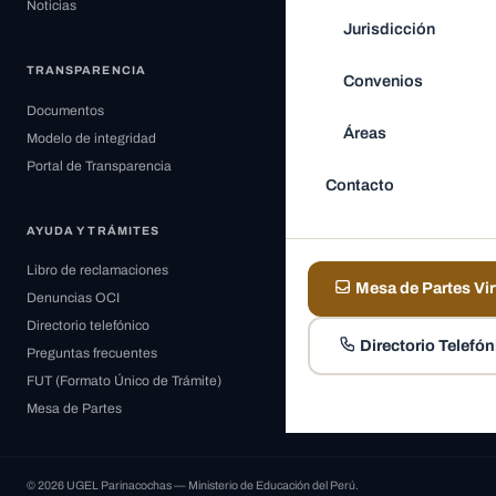
Noticias
Jurisdicción
TRANSPARENCIA
Convenios
Documentos
Áreas
Modelo de integridad
Portal de Transparencia
Contacto
AYUDA Y TRÁMITES
Libro de reclamaciones
Mesa de Partes Vir
Denuncias OCI
Directorio telefónico
Directorio Telefón
Preguntas frecuentes
FUT (Formato Único de Trámite)
Mesa de Partes
© 2026 UGEL Parinacochas — Ministerio de Educación del Perú.