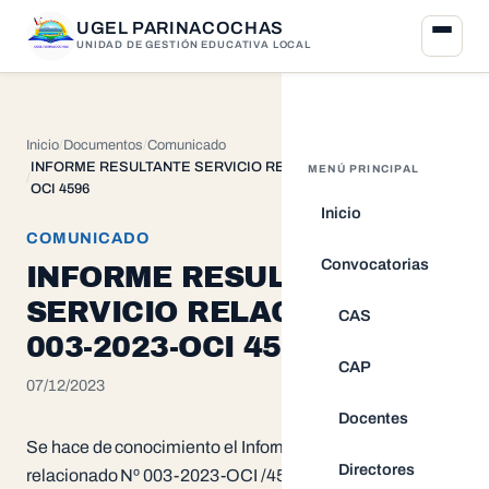
UGEL PARINACOCHAS
UNIDAD DE GESTIÓN EDUCATIVA LOCAL
Inicio
Documentos
Comunicado
INFORME RESULTANTE SERVICIO RELACIONADO Nº 003-2023-
MENÚ PRINCIPAL
OCI 4596
Inicio
COMUNICADO
Convocatorias
INFORME RESULTANTE
SERVICIO RELACIONADO Nº
CAS
003-2023-OCI 4596
CAP
07/12/2023
Docentes
Se hace de conocimiento el Informe resultante servicio
Directores
relacionado Nº 003-2023-OCI /4596