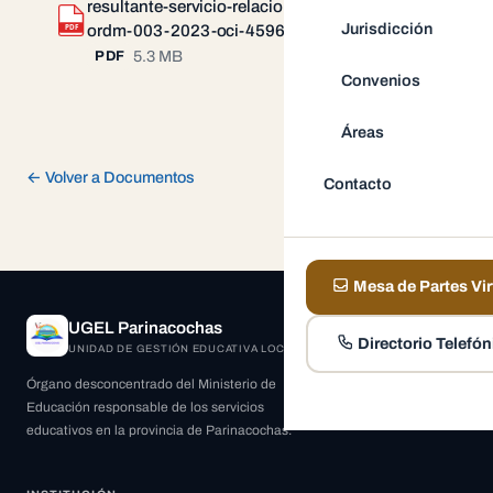
resultante-servicio-relacionado-n-
Descargar
Jurisdicción
PDF
ordm-003-2023-oci-4596.pdf
5.3 MB
PDF
Convenios
Áreas
← Volver a Documentos
Contacto
Mesa de Partes Vir
UGEL Parinacochas
Directorio Telefón
UNIDAD DE GESTIÓN EDUCATIVA LOCAL
Órgano desconcentrado del Ministerio de
Educación responsable de los servicios
educativos en la provincia de Parinacochas.