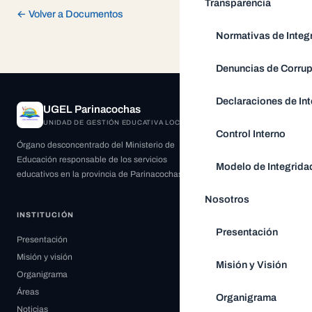
Transparencia
← Volver a Documentos
Normativas de Integ
Denuncias de Corru
Declaraciones de Int
UGEL Parinacochas
UNIDAD DE GESTIÓN EDUCATIVA LOCAL
Control Interno
Órgano desconcentrado del Ministerio de
Educación responsable de los servicios
Modelo de Integrida
educativos en la provincia de Parinacochas.
Nosotros
INSTITUCIÓN
Presentación
Presentación
Misión y visión
Misión y Visión
Organigrama
Áreas
Organigrama
Noticias