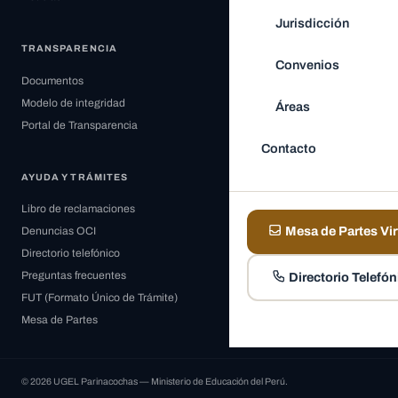
Jurisdicción
TRANSPARENCIA
Convenios
Documentos
Modelo de integridad
Áreas
Portal de Transparencia
Contacto
AYUDA Y TRÁMITES
Libro de reclamaciones
Mesa de Partes Vir
Denuncias OCI
Directorio telefónico
Preguntas frecuentes
Directorio Telefón
FUT (Formato Único de Trámite)
Mesa de Partes
© 2026 UGEL Parinacochas — Ministerio de Educación del Perú.