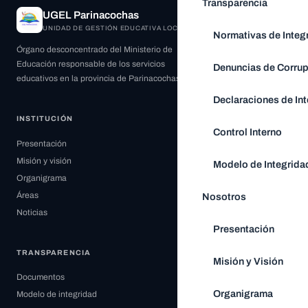
Transparencia
UGEL Parinacochas
UNIDAD DE GESTIÓN EDUCATIVA LOCAL
Normativas de Integ
Órgano desconcentrado del Ministerio de
Educación responsable de los servicios
Denuncias de Corru
educativos en la provincia de Parinacochas.
Declaraciones de Int
INSTITUCIÓN
Control Interno
Presentación
Misión y visión
Modelo de Integrida
Organigrama
Áreas
Nosotros
Noticias
Presentación
TRANSPARENCIA
Misión y Visión
Documentos
Organigrama
Modelo de integridad