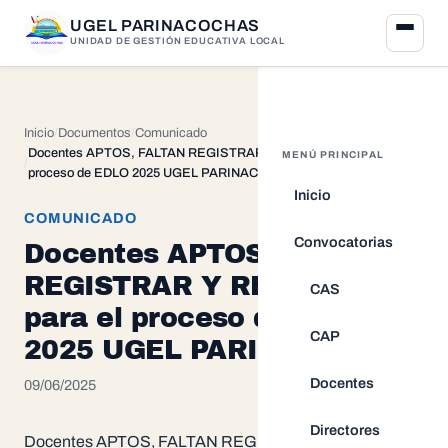
UGEL PARINACOCHAS
UNIDAD DE GESTIÓN EDUCATIVA LOCAL
Inicio
Documentos
Comunicado
Docentes APTOS, FALTAN REGISTRAR Y RETIRADOS para el
MENÚ PRINCIPAL
proceso de EDLO 2025 UGEL PARINACOCHAS
Inicio
COMUNICADO
Convocatorias
Docentes APTOS, FALTAN
REGISTRAR Y RETIRADOS
CAS
para el proceso de EDLO
CAP
2025 UGEL PARINACOCHAS
Docentes
09/06/2025
Directores
Docentes APTOS, FALTAN REGISTRAR Y