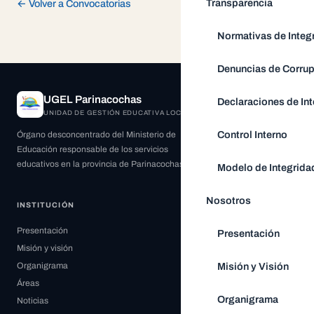
Transparencia
← Volver a Convocatorias
Normativas de Integ
Denuncias de Corru
UGEL Parinacochas
Declaraciones de Int
UNIDAD DE GESTIÓN EDUCATIVA LOCAL
Control Interno
Órgano desconcentrado del Ministerio de
Educación responsable de los servicios
educativos en la provincia de Parinacochas.
Modelo de Integrida
Nosotros
INSTITUCIÓN
Presentación
Presentación
Misión y visión
Misión y Visión
Organigrama
Áreas
Organigrama
Noticias