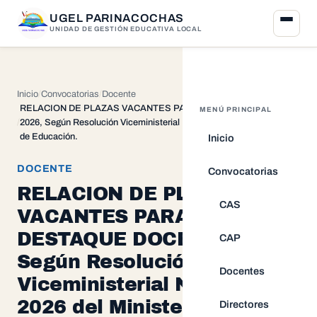
UGEL PARINACOCHAS
UNIDAD DE GESTIÓN EDUCATIVA LOCAL
Inicio
Convocatorias
Docente
RELACION DE PLAZAS VACANTES PARA DESTAQUE DOCENTE
MENÚ PRINCIPAL
2026, Según Resolución Viceministerial N.° 009-2026 del Ministerio
de Educación.
Inicio
DOCENTE
Convocatorias
RELACION DE PLAZAS
CAS
VACANTES PARA
DESTAQUE DOCENTE 2026,
CAP
Según Resolución
Docentes
Viceministerial N.° 009-
2026 del Ministerio de
Directores