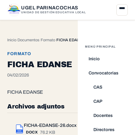
UGEL PARINACOCHAS
UNIDAD DE GESTIÓN EDUCATIVA LOCAL
Inicio
Documentos
Formato
FICHA EDANSE
MENÚ PRINCIPAL
FORMATO
Inicio
FICHA EDANSE
Convocatorias
04/02/2026
CAS
FICHA EDANSE
CAP
Archivos adjuntos
Docentes
FICHA-EDANSE-26.docx
Descargar
Directores
DOC
76.2 KB
DOCX