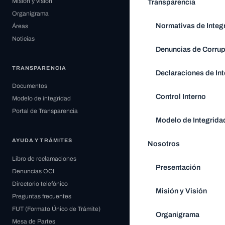
Misión y visión
Transparencia
Organigrama
Normativas de Integ
Áreas
Noticias
Denuncias de Corru
TRANSPARENCIA
Declaraciones de Int
Documentos
Control Interno
Modelo de integridad
Portal de Transparencia
Modelo de Integrida
AYUDA Y TRÁMITES
Nosotros
Libro de reclamaciones
Presentación
Denuncias OCI
Directorio telefónico
Misión y Visión
Preguntas frecuentes
FUT (Formato Único de Trámite)
Organigrama
Mesa de Partes