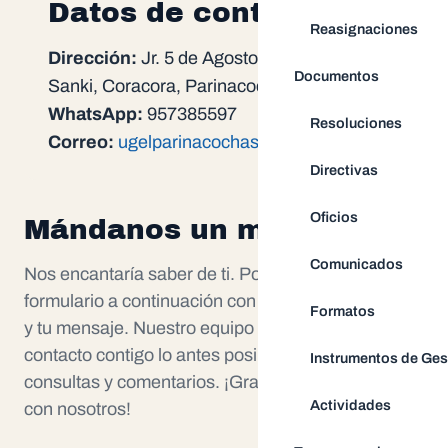
Datos de contacto
Reasignaciones
Dirección:
Jr. 5 de Agosto - Barrio Sanki
Documentos
Sanki, Coracora, Parinacochas - Ayacucho
WhatsApp:
957385597
Resoluciones
Correo:
ugelparinacochas@hotmail.com
Directivas
Oficios
Mándanos un mensaje
Comunicados
Nos encantaría saber de ti. Por favor, completa el
formulario a continuación con tus datos personales
Formatos
y tu mensaje. Nuestro equipo se pondrá en
contacto contigo lo antes posible para atender tus
Instrumentos de Ges
consultas y comentarios. ¡Gracias por comunicarte
Actividades
con nosotros!