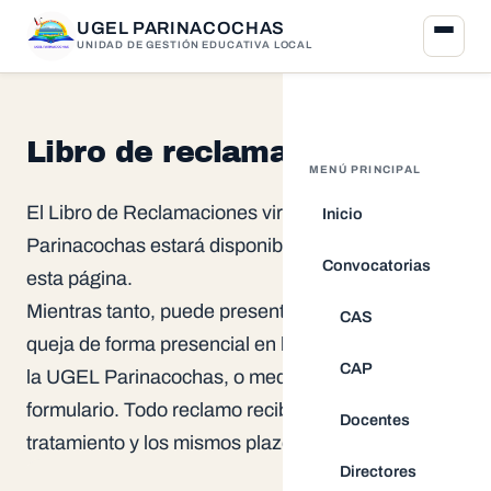
UGEL PARINACOCHAS
UNIDAD DE GESTIÓN EDUCATIVA LOCAL
Libro de reclamaciones
MENÚ PRINCIPAL
El Libro de Reclamaciones virtual de la UGEL
Inicio
Parinacochas estará disponible próximamente en
Convocatorias
esta página.
Mientras tanto, puede presentar su reclamo o
CAS
queja de forma presencial en la Mesa de Partes de
CAP
la UGEL Parinacochas, o mediante el siguiente
formulario. Todo reclamo recibe el mismo
Docentes
tratamiento y los mismos plazos de respuesta.
Directores