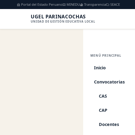
Portal del Estado Peruano
MINEDU
Transparencia
SEACE
UGEL PARINACOCHAS
UNIDAD DE GESTIÓN EDUCATIVA LOCAL
Inicio
Documento
MENÚ PRINCIPAL
INSTRUMENTO 
Inicio
CUADRO
Convocatorias
04/02/2025
CAS
Archivos adju
CAP
CUADRO-DE
Docentes
PDF
1.6 MB
PDF