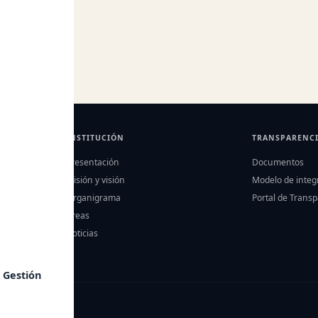
entos
INSTITUCIÓN
TRANSPARENC
Presentación
Documentos
Misión y visión
Modelo de integ
Organigrama
Portal de Trans
Áreas
Noticias
 Gestión