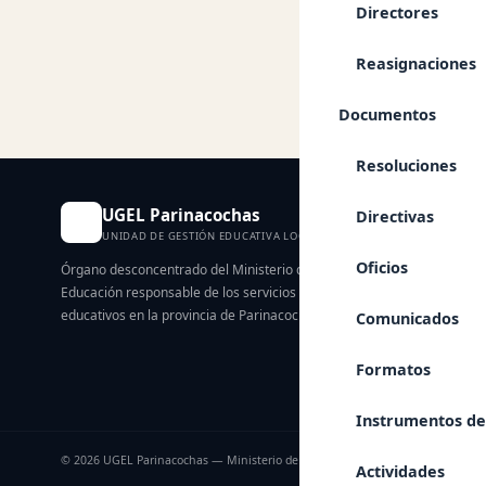
Directores
Reasignaciones
← Volver a Docum
Documentos
Resoluciones
UGEL Parinacochas
Directivas
UNIDAD DE GESTIÓN EDUCATIVA LOCAL
Oficios
Órgano desconcentrado del Ministerio de
Educación responsable de los servicios
educativos en la provincia de Parinacochas.
Comunicados
Formatos
Instrumentos de
© 2026 UGEL Parinacochas — Ministerio de Educación del Perú.
Actividades