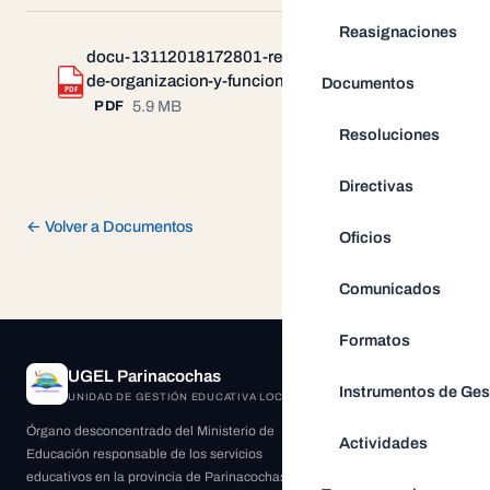
Reasignaciones
docu-13112018172801-reglamento-
de-organizacion-y-funciones-rof.pdf
Descargar
Documentos
PDF
5.9 MB
PDF
Resoluciones
Directivas
← Volver a Documentos
Oficios
Comunicados
Formatos
UGEL Parinacochas
Instrumentos de Ges
UNIDAD DE GESTIÓN EDUCATIVA LOCAL
Órgano desconcentrado del Ministerio de
Actividades
Educación responsable de los servicios
educativos en la provincia de Parinacochas.