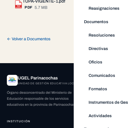
TUPA-VIGENTE-1.pdf
Descargar
PDF
5.7 MB
PDF
Reasignaciones
Documentos
Resoluciones
← Volver a Documentos
Directivas
Oficios
Comunicados
UGEL Parinacochas
UNIDAD DE GESTIÓN EDUCATIVA LOCAL
Formatos
Órgano desconcentrado del Ministerio de
Educación responsable de los servicios
Instrumentos de Ges
educativos en la provincia de Parinacochas.
Actividades
INSTITUCIÓN