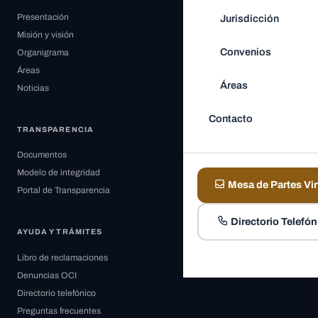
Presentación
Jurisdicción
Misión y visión
Convenios
Organigrama
Áreas
Áreas
Noticias
Contacto
TRANSPARENCIA
Documentos
Modelo de integridad
Mesa de Partes Vir
Portal de Transparencia
Directorio Telefón
AYUDA Y TRÁMITES
Libro de reclamaciones
Denuncias OCI
Directorio telefónico
Preguntas frecuentes