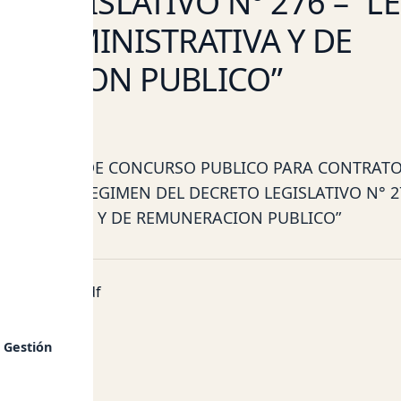
 LEGISLATIVO N° 276 – “L
A ADMINISTRATIVA Y DE
RACION PUBLICO”
L PROCESO DE CONCURSO PUBLICO PARA CONTRAT
 BAJO EL REGIMEN DEL DECRETO LEGISLATIVO N° 27
NISTRATIVA Y DE REMUNERACION PUBLICO”
ntos
ia-Esp.-Rac.pdf
 Gestión
atorias