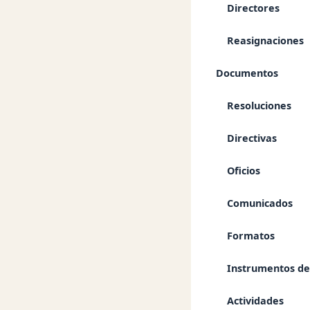
DECRETO
Directores
CARRER
Reasignaciones
REMUNE
Documentos
20/03/2026
Resoluciones
BASES PARA E
Directivas
POR SUPLENCIA
CARRERA ADMI
Oficios
Archivos adju
Comunicados
Convocator
Formatos
PDF
7.7 MB
PDF
Instrumentos de
← Volver a Convoc
Actividades