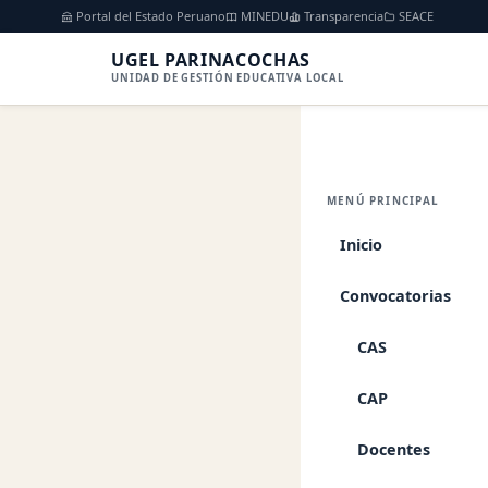
Portal del Estado Peruano
MINEDU
Transparencia
SEACE
UGEL PARINACOCHAS
UNIDAD DE GESTIÓN EDUCATIVA LOCAL
Inicio
Convocatori
MENÚ PRINCIPAL
BASES PARA EL 
BAJO EL REGIMEN
Inicio
REMUNERACION 
Convocatorias
CAP
BASES 
CAS
PUBLIC
CAP
POR SU
Docentes