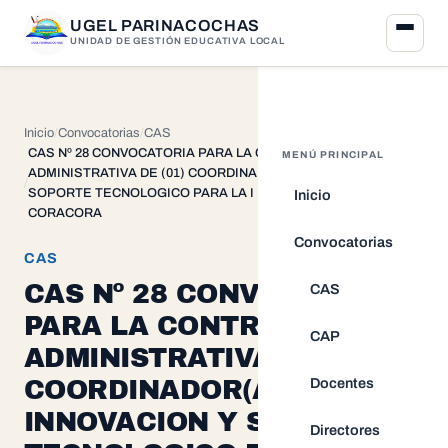
UGEL PARINACOCHAS
UNIDAD DE GESTIÓN EDUCATIVA LOCAL
Inicio
Convocatorias
CAS
CAS Nº 28 CONVOCATORIA PARA LA CONTRATACION
MENÚ PRINCIPAL
ADMINISTRATIVA DE (01) COORDINADOR(A) DE INNOVACION Y
SOPORTE TECNOLOGICO PARA LA I E “9 DE DICIEMBRE” DE
Inicio
CORACORA
Convocatorias
CAS
CAS Nº 28 CONVOCATORIA
CAS
PARA LA CONTRATACION
CAP
ADMINISTRATIVA DE (01)
Docentes
COORDINADOR(A) DE
INNOVACION Y SOPORTE
Directores