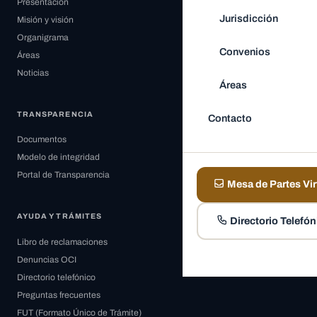
Presentación
Jurisdicción
Misión y visión
Organigrama
Convenios
Áreas
Noticias
Áreas
TRANSPARENCIA
Contacto
Documentos
Modelo de integridad
Portal de Transparencia
Mesa de Partes Vir
AYUDA Y TRÁMITES
Directorio Telefón
Libro de reclamaciones
Denuncias OCI
Directorio telefónico
Preguntas frecuentes
FUT (Formato Único de Trámite)