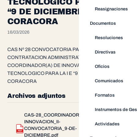
TECNOLOGICO PARA LA I E
Reasignaciones
“9 DE DICIEMBRE” DE
CORACORA
Documentos
16/03/2026
Resoluciones
CAS Nº 28 CONVOCATORIA PARA LA
Directivas
CONTRATACION ADMINISTRATIVA DE (01)
COORDINADOR(A) DE INNOVACION Y SOPORTE
Oficios
TECNOLOGICO PARA LA I E “9 DE DICIEMBRE” DE
Comunicados
CORACORA
Archivos adjuntos
Formatos
Instrumentos de Ges
CAS-28_COORDINADOR-DE-
INNOVACION_II-
Actividades
CONVOCATORIA_9-DE-
Descargar
PDF
DICIEMBRE.pdf