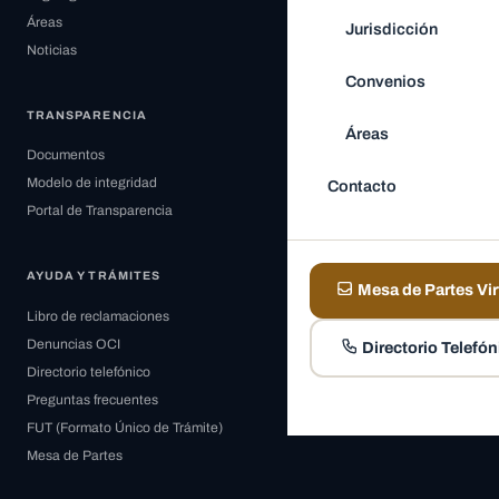
Áreas
Jurisdicción
Noticias
Convenios
TRANSPARENCIA
Áreas
Documentos
Modelo de integridad
Contacto
Portal de Transparencia
AYUDA Y TRÁMITES
Mesa de Partes Vir
Libro de reclamaciones
Denuncias OCI
Directorio Telefón
Directorio telefónico
Preguntas frecuentes
FUT (Formato Único de Trámite)
Mesa de Partes