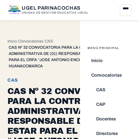
UGEL PARINACOCHAS
UNIDAD DE GESTIÓN EDUCATIVA LOCAL
Inicio
Convocatorias
CAS
CAS Nº 32 CONVOCATORIA PARA LA CONTRATACION
MENÚ PRINCIPAL
ADMINISTRATIVA DE (01) RESPONSABLE DE BIEN ESTAR
PARA EL CRFA “JOSE ANTONIO ENCINAS” DE
Inicio
HUANACCMARCA
Convocatorias
CAS
CAS Nº 32 CONVOCATORIA
CAS
PARA LA CONTRATACION
CAP
ADMINISTRATIVA DE (01)
Docentes
RESPONSABLE DE BIEN
ESTAR PARA EL CRFA
Directores