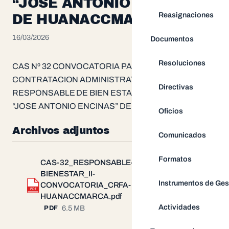
“JOSE ANTONIO ENCINAS”
Reasignaciones
DE HUANACCMARCA
16/03/2026
Documentos
Resoluciones
CAS Nº 32 CONVOCATORIA PARA LA
CONTRATACION ADMINISTRATIVA DE (01)
Directivas
RESPONSABLE DE BIEN ESTAR PARA EL CRFA
“JOSE ANTONIO ENCINAS” DE HUANACCMARCA
Oficios
Archivos adjuntos
Comunicados
Formatos
CAS-32_RESPONSABLE-DE-
BIENESTAR_II-
Instrumentos de Ges
CONVOCATORIA_CRFA-
Descargar
PDF
HUANACCMARCA.pdf
Actividades
6.5 MB
PDF