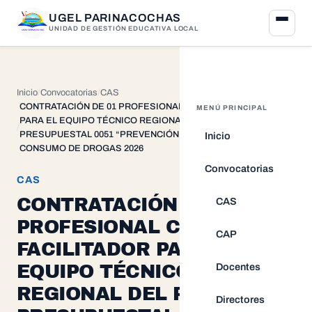
UGEL PARINACOCHAS
UNIDAD DE GESTIÓN EDUCATIVA LOCAL
Inicio
Convocatorias
CAS
CONTRATACIÓN DE 01 PROFESIONAL COMO FACILITADOR
MENÚ PRINCIPAL
PARA EL EQUIPO TÉCNICO REGIONAL DEL PROGRAMA
PRESUPUESTAL 0051 “PREVENCIÓN Y TRATAMIENTO DEL
Inicio
CONSUMO DE DROGAS 2026
Convocatorias
CAS
CONTRATACIÓN DE 01
CAS
PROFESIONAL COMO
CAP
FACILITADOR PARA EL
Docentes
EQUIPO TÉCNICO
REGIONAL DEL PROGRAMA
Directores