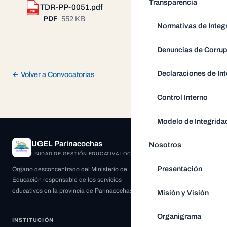
Transparencia
TDR-PP-0051.pdf
Descargar
PDF
552 KB
PDF
Normativas de Integ
Denuncias de Corru
Declaraciones de Int
← Volver a Convocatorias
Control Interno
Modelo de Integrida
UGEL Parinacochas
Nosotros
UNIDAD DE GESTIÓN EDUCATIVA LOCAL
Presentación
Órgano desconcentrado del Ministerio de
Educación responsable de los servicios
educativos en la provincia de Parinacochas.
Misión y Visión
Organigrama
INSTITUCIÓN