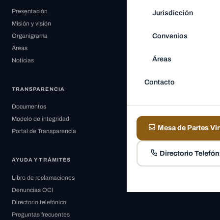
Presentación
Jurisdicción
Misión y visión
Convenios
Organigrama
Áreas
Áreas
Noticias
Contacto
TRANSPARENCIA
Documentos
Modelo de integridad
Mesa de Partes Vir
Portal de Transparencia
Directorio Telefón
AYUDA Y TRÁMITES
Libro de reclamaciones
Denuncias OCI
Directorio telefónico
Preguntas frecuentes