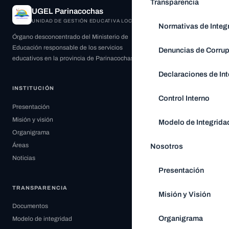
Transparencia
UGEL Parinacochas
UNIDAD DE GESTIÓN EDUCATIVA LOCAL
Normativas de Integ
Órgano desconcentrado del Ministerio de
Educación responsable de los servicios
Denuncias de Corru
educativos en la provincia de Parinacochas.
Declaraciones de Int
INSTITUCIÓN
Control Interno
Presentación
Misión y visión
Modelo de Integrida
Organigrama
Áreas
Nosotros
Noticias
Presentación
TRANSPARENCIA
Misión y Visión
Documentos
Organigrama
Modelo de integridad