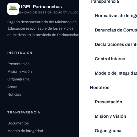
Transparencia
UGEL Parinacochas
UNIDAD DE GESTIÓN EDUCATIVA LOCAL
Normativas de Integ
Órgano desconcentrado del Ministerio de
Educación responsable de los servicios
Denuncias de Corru
educativos en la provincia de Parinacochas.
Declaraciones de Int
INSTITUCIÓN
Control Interno
Presentación
Misión y visión
Modelo de Integrida
Organigrama
Áreas
Nosotros
Noticias
Presentación
TRANSPARENCIA
Misión y Visión
Documentos
Organigrama
Modelo de integridad