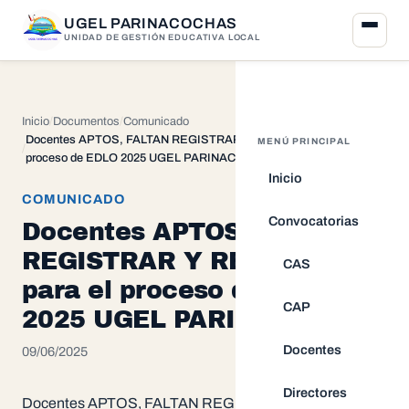
UGEL PARINACOCHAS
UNIDAD DE GESTIÓN EDUCATIVA LOCAL
Inicio
Documentos
Comunicado
Docentes APTOS, FALTAN REGISTRAR Y RETIRADOS para el
MENÚ PRINCIPAL
proceso de EDLO 2025 UGEL PARINACOCHAS
Inicio
COMUNICADO
Convocatorias
Docentes APTOS, FALTAN
REGISTRAR Y RETIRADOS
CAS
para el proceso de EDLO
CAP
2025 UGEL PARINACOCHAS
Docentes
09/06/2025
Directores
Docentes APTOS, FALTAN REGISTRAR Y