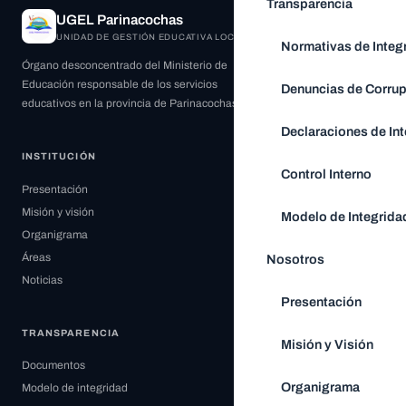
Transparencia
UGEL Parinacochas
UNIDAD DE GESTIÓN EDUCATIVA LOCAL
Normativas de Integ
Órgano desconcentrado del Ministerio de
Educación responsable de los servicios
Denuncias de Corru
educativos en la provincia de Parinacochas.
Declaraciones de Int
INSTITUCIÓN
Control Interno
Presentación
Misión y visión
Modelo de Integrida
Organigrama
Áreas
Nosotros
Noticias
Presentación
TRANSPARENCIA
Misión y Visión
Documentos
Organigrama
Modelo de integridad