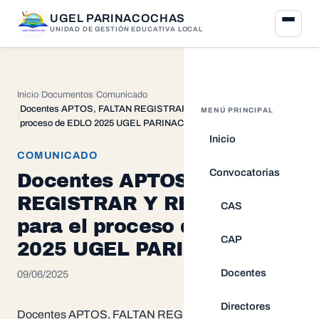
UGEL PARINACOCHAS
UNIDAD DE GESTIÓN EDUCATIVA LOCAL
Inicio
Documentos
Comunicado
Docentes APTOS, FALTAN REGISTRAR Y RETIRADOS para el
MENÚ PRINCIPAL
proceso de EDLO 2025 UGEL PARINACOCHAS
Inicio
COMUNICADO
Convocatorias
Docentes APTOS, FALTAN
REGISTRAR Y RETIRADOS
CAS
para el proceso de EDLO
CAP
2025 UGEL PARINACOCHAS
Docentes
09/06/2025
Directores
Docentes APTOS, FALTAN REGISTRAR Y