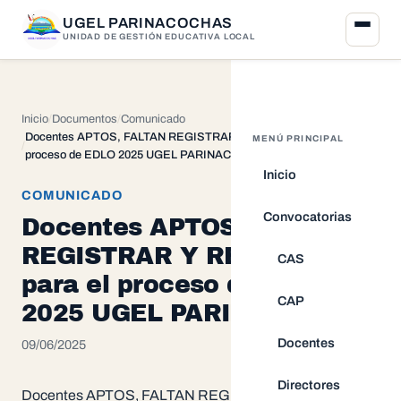
UGEL PARINACOCHAS
UNIDAD DE GESTIÓN EDUCATIVA LOCAL
Inicio
Documentos
Comunicado
Docentes APTOS, FALTAN REGISTRAR Y RETIRADOS para el
MENÚ PRINCIPAL
proceso de EDLO 2025 UGEL PARINACOCHAS
Inicio
COMUNICADO
Convocatorias
Docentes APTOS, FALTAN
REGISTRAR Y RETIRADOS
CAS
para el proceso de EDLO
CAP
2025 UGEL PARINACOCHAS
Docentes
09/06/2025
Directores
Docentes APTOS, FALTAN REGISTRAR Y