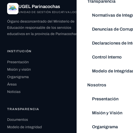
Transparencia
UGEL Parinacochas
UNIDAD DE GESTIÓN EDUCATIVA LOCAL
Normativas de Integ
Órgano desconcentrado del Ministerio de
Educación responsable de los servicios
Denuncias de Corru
educativos en la provincia de Parinacochas.
Declaraciones de Int
INSTITUCIÓN
Control Interno
Presentación
Misión y visión
Modelo de Integrida
Organigrama
Áreas
Nosotros
Noticias
Presentación
TRANSPARENCIA
Misión y Visión
Documentos
Organigrama
Modelo de integridad