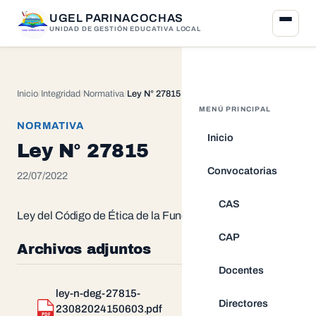
UGEL PARINACOCHAS
UNIDAD DE GESTIÓN EDUCATIVA LOCAL
Inicio
Integridad
Normativa
Ley N° 27815
MENÚ PRINCIPAL
NORMATIVA
Inicio
Ley N° 27815
Convocatorias
22/07/2022
CAS
Ley del Código de Ética de la Función Pública.
CAP
Archivos adjuntos
Docentes
ley-n-deg-27815-
Directores
23082024150603.pdf
Descargar
PDF