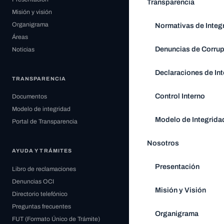
Transparencia
Misión y visión
Organigrama
Normativas de Integ
Áreas
Denuncias de Corru
Noticias
Declaraciones de Int
TRANSPARENCIA
Control Interno
Documentos
Modelo de integridad
Modelo de Integrida
Portal de Transparencia
Nosotros
AYUDA Y TRÁMITES
Presentación
Libro de reclamaciones
Denuncias OCI
Misión y Visión
Directorio telefónico
Preguntas frecuentes
Organigrama
FUT (Formato Único de Trámite)