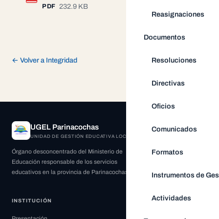
232.9 KB
PDF
Reasignaciones
Documentos
← Volver a Integridad
Resoluciones
Directivas
Oficios
UGEL Parinacochas
Comunicados
UNIDAD DE GESTIÓN EDUCATIVA LOCAL
Formatos
Órgano desconcentrado del Ministerio de
Educación responsable de los servicios
educativos en la provincia de Parinacochas.
Instrumentos de Ges
Actividades
INSTITUCIÓN
Presentación