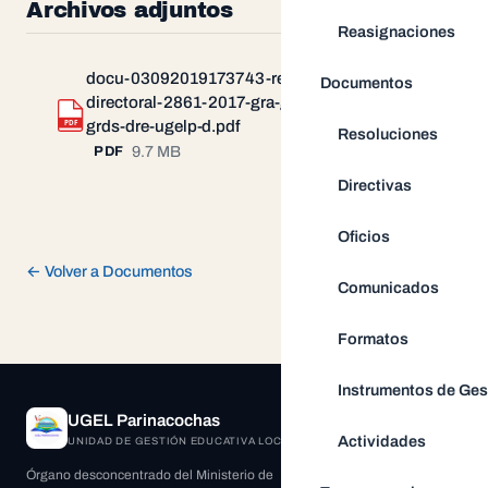
Archivos adjuntos
Reasignaciones
docu-03092019173743-resolucion-
Documentos
directoral-2861-2017-gra-gob-gg-
Descargar
PDF
grds-dre-ugelp-d.pdf
Resoluciones
9.7 MB
PDF
Directivas
Oficios
← Volver a Documentos
Comunicados
Formatos
Instrumentos de Ges
UGEL Parinacochas
Actividades
UNIDAD DE GESTIÓN EDUCATIVA LOCAL
Órgano desconcentrado del Ministerio de