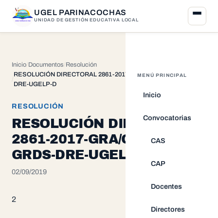
UGEL PARINACOCHAS
UNIDAD DE GESTIÓN EDUCATIVA LOCAL
Inicio
Documentos
Resolución
RESOLUCIÓN DIRECTORAL 2861-2017-GRA/GOB-GG-GRDS-
MENÚ PRINCIPAL
DRE-UGELP-D
Inicio
RESOLUCIÓN
Convocatorias
RESOLUCIÓN DIRECTORAL
2861-2017-GRA/GOB-GG-
CAS
GRDS-DRE-UGELP-D
CAP
02/09/2019
Docentes
2
Directores